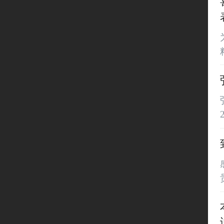
为
感 谢 信江