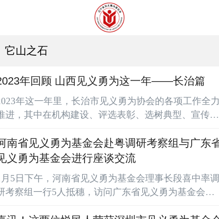
它山之石
2023年回顾 山西见义勇为这一年——长治篇
2023年这一年里，长治市见义勇为协会的各项工作全
推进，其中在机构建设、评选表彰、选树典型、宣传工
作、立法工作中取得了显著成效。01 加强组织建设，
延伸工作触角。一是在主管单位长治市委政法委的指导
河南省见义勇为基金会赴粤调研考察组与广东
下，长治市见义勇为协会顺利完成了第四届理事会换届
见义勇为基金会进行座谈交流
工作，新一届的理事会共选出了22名理事，其中会长
1月5日下午，河南省见义勇为基金会理事长段喜中率
书明，秘书长郭章龙等5名成员组成新的领导班子。二
研考察组一行5人抵穗，访问广东省见义勇为基金会并
是组织各部门交流研讨。7月6日，举行“全面推进平安..
进行工作交流座谈。双方围绕两省基金会的基本情况、
运行模式、制度建设及工作特点等进行全面交流和深入