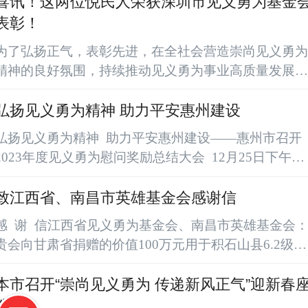
喜讯！这两位悦民人荣获深圳市见义勇为基金
探讨。座谈会现场广东省见义勇为基金会理事长李京主
表彰！
持接待河南省基金会赴粤调研考察组，对来宾的到访表
为了弘扬正气，表彰先进，在全社会营造崇尚见义勇为
示热烈欢迎。副理事长兼秘书长详细介绍了广东省基金
精神的良好氛围，持续推动见义勇为事业高质量发展。
会的基本情况。双方参会人员进行了充分交流。广东省
12月28日下午，深圳市委政法委于深圳市罗湖区深南
见义勇为...
路京基100大厦B座7楼会议室召开2023年深圳市见义勇
弘扬见义勇为精神 助力平安惠州建设
基金会表彰会。 会上，市委政法委领导、市见义勇
弘扬见义勇为精神 助力平安惠州建设——惠州市召开
为基金会负责人以及各区委政法委分管领导共同为受表
2023年度见义勇为慰问奖励总结大会 12月25日下午，
彰的见义勇为个人和集体颁奖。深圳市悦民智慧保安后
惠州市组织召开2023年见义勇为慰问奖励总结大会。
勤服务有限公司员工王凯、邓星明荣获基金...
见义勇为基金会理事长李京同志，省委政法委有关领
致江西省、南昌市英雄基金会感谢信
导，市、县（区）两级党委政法委分管领导，市见义勇
西省见义勇为基金会、南昌市英雄基金会：
为基金会理事会成员、监事以及市、县（区）见义勇为
贵会向甘肃省捐赠的价值100万元用于积石山县6.2级地
评定委员会相关负责同志参加了会议，会议还邀请了相
震赈灾物资已收到。我会和楚才元理事长谨代表灾区人
关社会团体、社会组织负责同志以及市见义勇...
民对贵会表示最衷心的感谢和最崇高的敬意！ 积石山
本市召开“崇尚见义勇为 传递新风正气”迎新春
保安族东乡族撒拉族自治县，隶属临夏回族自治州，有
谈会